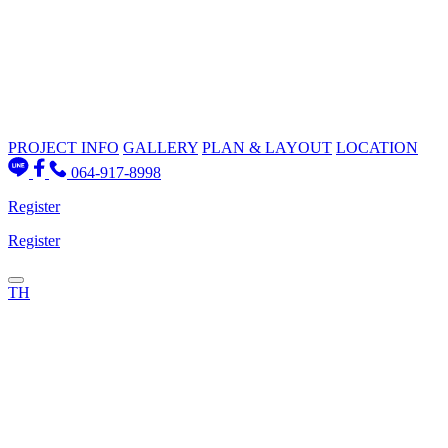
PROJECT INFO
GALLERY
PLAN & LAYOUT
LOCATION
064-917-8998
Register
Register
TH
PROJECT INFO
GALLERY
PLAN & LAYOUT
Location
Contact