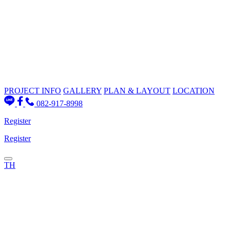
PROJECT INFO
GALLERY
PLAN & LAYOUT
LOCATION
082-917-8998
Register
Register
TH
PROJECT INFO
GALLERY
PLAN & LAYOUT
Location