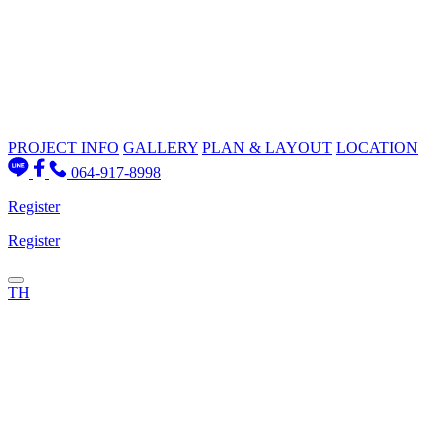
PROJECT INFO
GALLERY
PLAN & LAYOUT
LOCATION
064-917-8998
Register
Register
TH
PROJECT INFO
GALLERY
PLAN & LAYOUT
Location
Contact